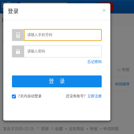

提问
蓝灵
×
登录
GPT
首页
问答
诊断
资料库
知识
抢答
兑换
隐私政策
当前位置：
感问感答
>
一类切口和一类手术是不是同一个意思？
手卫生
一类切口和一类手术是不是同一个意思？
一类切口和一类手术是不是同一个意思？
分享
•
邀请回答
举报
5
个回答
默认排序
|
时间排序
匿名用户
0人赞同
未经许可，禁止转载
不是
发布于2025-12-25
感谢
收藏
•
没有帮助
•
举报
•
申请转载