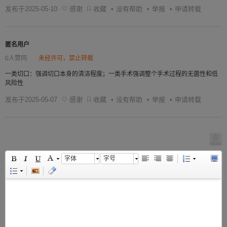
发布于2025-05-10
感谢
收藏
•
没有帮助
•
举报
•
申请转载
匿名用户
0人赞同
未经许可，禁止转载
一类切口：强调切口本身的清洁程度；一类手术强调整个手术过程的无菌性和低
风险性
发布于2025-05-07
感谢
收藏
•
没有帮助
•
举报
•
申请转载
字体
字号